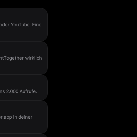
oder YouTube. Eine
ntTogether wirklich
ns 2.000 Aufrufe.
.app in deiner