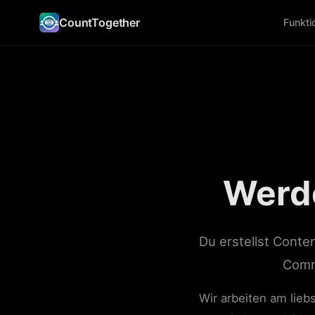
CountTogether
Funkti
Werd
Du erstellst Conte
Commu
Wir arbeiten am lie