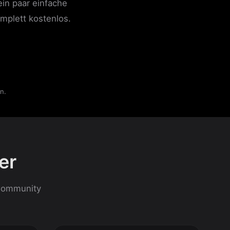
ein paar einfache
mplett kostenlos.
n.
er
 Community