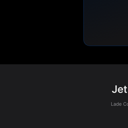
Jet
Lade Co