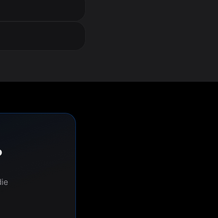
?
die