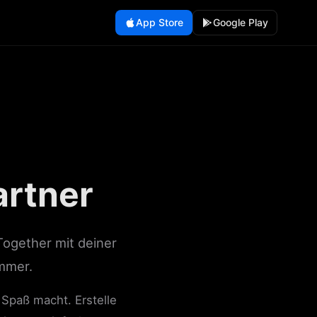
App Store
Google Play
rtner
Together mit deiner
immer.
Spaß macht. Erstelle